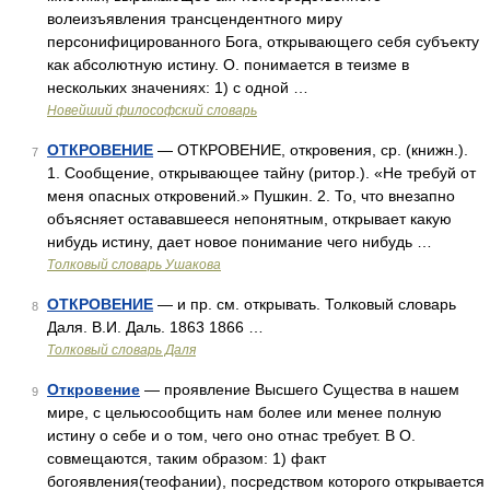
волеизъявления трансцендентного миру
персонифицированного Бога, открывающего себя субъекту
как абсолютную истину. О. понимается в теизме в
нескольких значениях: 1) с одной …
Новейший философский словарь
ОТКРОВЕНИЕ
— ОТКРОВЕНИЕ, откровения, ср. (книжн.).
7
1. Сообщение, открывающее тайну (ритор.). «Не требуй от
меня опасных откровений.» Пушкин. 2. То, что внезапно
объясняет остававшееся непонятным, открывает какую
нибудь истину, дает новое понимание чего нибудь …
Толковый словарь Ушакова
ОТКРОВЕНИЕ
— и пр. см. открывать. Толковый словарь
8
Даля. В.И. Даль. 1863 1866 …
Толковый словарь Даля
Откровение
— проявление Высшего Существа в нашем
9
мире, с цельюсообщить нам более или менее полную
истину о себе и о том, чего оно отнас требует. В О.
совмещаются, таким образом: 1) факт
богоявления(теофании), посредством которого открывается