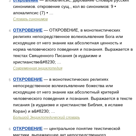
откровение
— апокалипсис, дарование Словарь русских
3
синонимов. откровение сущ., кол во синонимов: 9 •
апокалипсис (7) • …
Словарь синонимов
ОТКРОВЕНИЕ
— ОТКРОВЕНИЕ, в монотеистических
4
религиях непосредственное волеизъявление Бога или
исходящее от него знание как абсолютная ценность и
норма человеческого поведения и познания. Выражается в
текстах Священного Писания (в иудаизме и
христианстве&#8230; …
Современная энциклопедия
ОТКРОВЕНИЕ
— в монотеистических религиях
5
непосредственное волеизъявление божества или
исходящее от него знание как абсолютный критерий
человеческого поведения и познания. Выражается в тексте
писания (в иудаизме и христианстве Библия, в исламе
Коран) и в&#8230; …
Большой Энциклопедический словарь
ОТКРОВЕНИЕ
— центральное понятие теистической
6
мистики, выражающее акт непосредственного