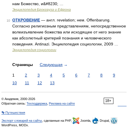
нам Божество, и&#8230; …
Энциклопедия Брокгауза и Ефрона
ОТКРОВЕНИЕ
— англ. revelation; нем. Offenbarung.
10
Согласно религиозным представлениям, непосредственное
волеизъявление божества или исходящее от него знание
как абсолютный критерий познания и человеческого
поведения. Antinazi. Энциклопедия социологии, 2009 …
Энциклопедия социологии
Страницы
Следующая
→
1
2
3
4
5
6
7
8
9
10
11
12
13
© Академик, 2000-2026
18+
Обратная связь:
Техподдержка
,
Реклама на сайте
👣 Путешествия
Экспорт словарей на сайты
, сделанные на PHP,
Joomla,
Drupal,
WordPress, MODx.